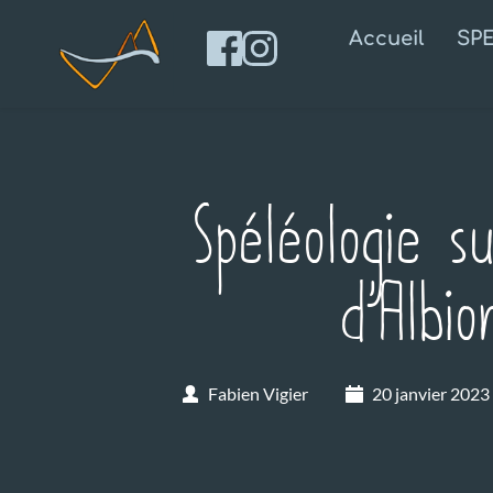
Accueil
SP
Spéléologie s
d’Albi
Fabien Vigier
20 janvier 2023