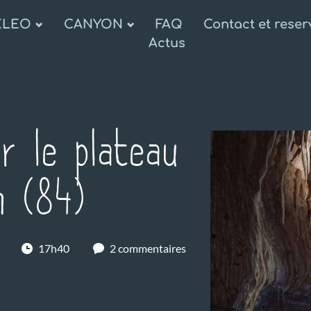
ELEO
CANYON
FAQ
Contact et reser
Actus
ur le plateau
on (84)
17h40
2 commentaires