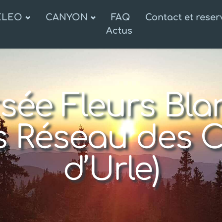
ELEO
CANYON
FAQ
Contact et reser
Actus
rsée Fleurs Bla
 Réseau des C
d’Urle)