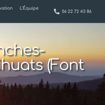
vation
L'Équipe
06 22 72 43 86
nches-
huats (Font