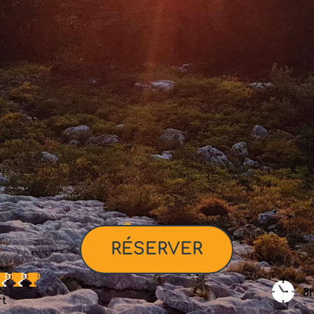
RÉSERVER
8
t