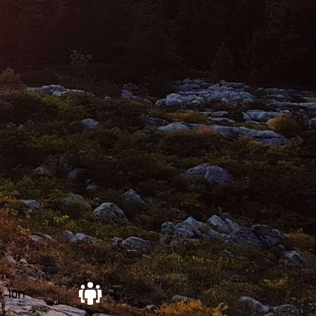
h-10h
4