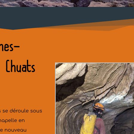
ches-
 Chuats 
 se déroule sous 
hapelle en 
le nouveau 