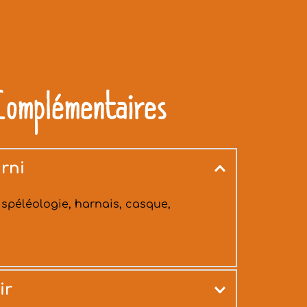
Complémentaires
rni
spéléologie, harnais, casque, 
ir