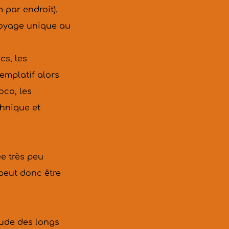
ar endroit). 
oyage unique au 
s, les 
mplatif alors 
co, les 
nique et 
e très peu 
eut donc être 
ude des longs 