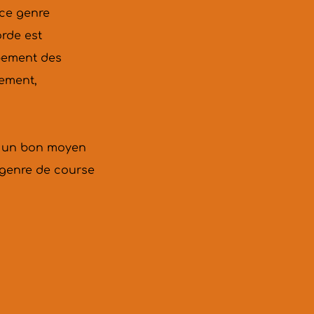
ce genre 
rde est 
pement des 
ement, 
t un bon moyen 
genre de course 